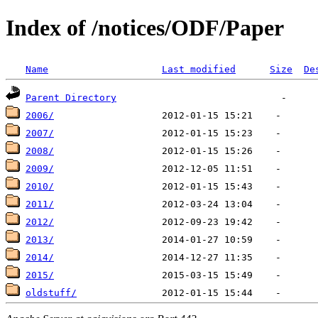
Index of /notices/ODF/Paper
Name
Last modified
Size
De
Parent Directory
2006/
2007/
2008/
2009/
2010/
2011/
2012/
2013/
2014/
2015/
oldstuff/